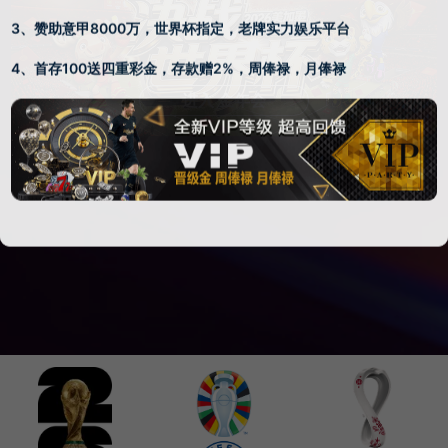
3、赞助意甲8000万，世界杯指定，老牌实力娱乐平台
4、首存100送四重彩金，存款赠2%，周俸禄，月俸禄
进入 金年会