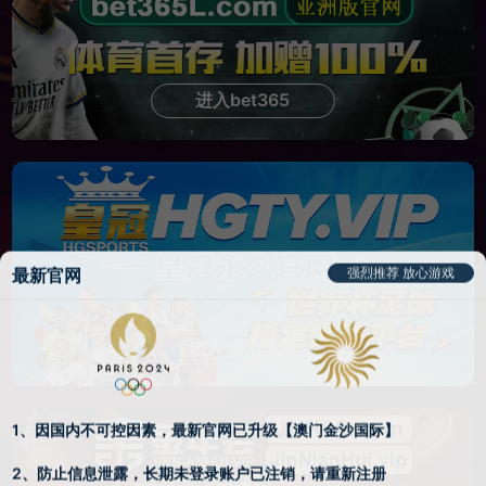
进入bet365
最新
官网
强烈推荐 放心游戏
进入 皇冠体育
1、因国内不可控因素，
最新官网已升级
【澳门金沙国际】
2、防止信息泄露，长期未登录账户已注销，请重新注册